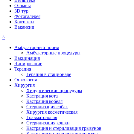
Ветаптека
Отзывы
3D тур
Фотогалерея
Контакты
Вакансии
^
Амбулаторный прием
Амбулаторные процедуры
Вакцинация
Чипирование
Терапия
Терапия в стационаре
Онкология
Хирургия
Хирургические процедуры
Кастрация кота
Кастрация кобеля
Стерилизация собак
Хирургия косметическая
Травматология
Стерилизация кошки
Кастрация и стерилизация грызунов
Кастрация и стерилизация хорьков