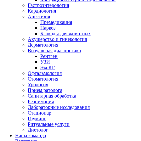
Гастроэнтерология
Кардиология
Анестезия
Премедикация
Наркоз
Блокады для животных
Акушерство и гинекология
Дерматология
Визуальная диагностика
Рентген
УЗИ
ЭхоКГ
Офтальмология
Стоматология
Урология
Прием ратолога
Санитарная обработка
Реанимация
Лабораторные исследования
Стационар
Груминг
Ритуальные услуги
Диетолог
Наша команда