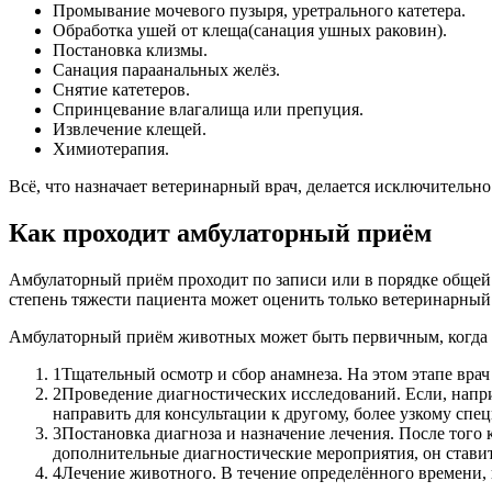
Промывание мочевого пузыря, уретрального катетера.
Обработка ушей от клеща(санация ушных раковин).
Постановка клизмы.
Санация параанальных желёз.
Снятие катетеров.
Спринцевание влагалища или препуция.
Извлечение клещей.
Химиотерапия.
Всё, что назначает ветеринарный врач, делается исключительн
Как проходит амбулаторный приём
Амбулаторный приём проходит по записи или в порядке общей 
степень тяжести пациента может оценить только ветеринарный
Амбулаторный приём животных может быть первичным, когда в
1
Тщательный осмотр и сбор анамнеза. На этом этапе врач
2
Проведение диагностических исследований. Если, наприм
направить для консультации к другому, более узкому спец
3
Постановка диагноза и назначение лечения. После того
дополнительные диагностические мероприятия, он стави
4
Лечение животного. В течение определённого времени,