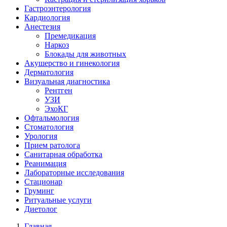
Гастроэнтерология
Кардиология
Анестезия
Премедикация
Наркоз
Блокады для животных
Акушерство и гинекология
Дерматология
Визуальная диагностика
Рентген
УЗИ
ЭхоКГ
Офтальмология
Стоматология
Урология
Прием ратолога
Санитарная обработка
Реанимация
Лабораторные исследования
Стационар
Груминг
Ритуальные услуги
Диетолог
Главная