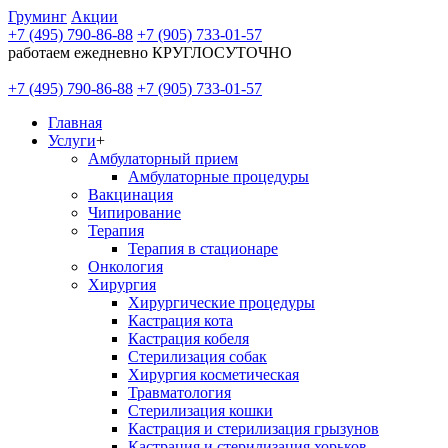
Груминг
Акции
+7 (495) 790-86-88
+7 (905) 733-01-57
работаем ежедневно КРУГЛОСУТОЧНО
+7 (495) 790-86-88
+7 (905) 733-01-57
Главная
Услуги
+
Амбулаторный прием
Амбулаторные процедуры
Вакцинация
Чипирование
Терапия
Терапия в стационаре
Онкология
Хирургия
Хирургические процедуры
Кастрация кота
Кастрация кобеля
Стерилизация собак
Хирургия косметическая
Травматология
Стерилизация кошки
Кастрация и стерилизация грызунов
Кастрация и стерилизация хорьков