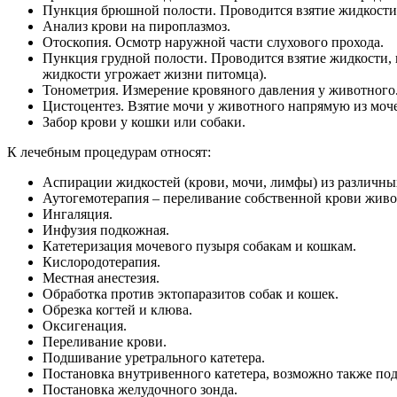
Пункция брюшной полости. Проводится взятие жидкости
Анализ крови на пироплазмоз.
Отоскопия. Осмотр наружной части слухового прохода.
Пункция грудной полости. Проводится взятие жидкости, 
жидкости угрожает жизни питомца).
Тонометрия. Измерение кровяного давления у животного
Цистоцентез. Взятие мочи у животного напрямую из моч
Забор крови у кошки или собаки.
К лечебным процедурам относят:
Аспирации жидкостей (крови, мочи, лимфы) из различны
Аутогемотерапия – переливание собственной крови живо
Ингаляция.
Инфузия подкожная.
Катетеризация мочевого пузыря собакам и кошкам.
Кислородотерапия.
Местная анестезия.
Обработка против эктопаразитов собак и кошек.
Обрезка когтей и клюва.
Оксигенация.
Переливание крови.
Подшивание уретрального катетера.
Постановка внутривенного катетера, возможно также под
Постановка желудочного зонда.