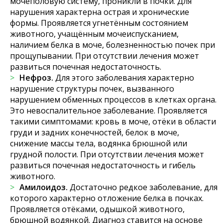
мочеполовую систему, проникли в почки. Для
нарушения характерна острая и хронические
формы. Проявляется угнетённым состоянием
животного, учащённым мочеиспусканием,
наличием белка в моче, болезненностью почек при
прощупывании. При отсутствии лечения может
развиться почечная недостаточность.
Нефроз.
Для этого заболевания характерно
нарушение структуры почек, вызванного
нарушением обменных процессов в клетках органа.
Это невоспалительное заболевание. Проявляется
такими симптомами: кровь в моче, отёки в области
груди и задних конечностей, белок в моче,
снижение массы тела, водянка брюшной или
грудной полости. При отсутствии лечения может
развиться почечная недостаточность и гибель
животного.
Амилоидоз.
Достаточно редкое заболевание, для
которого характерно отложение белка в почках.
Проявляется отёками, одышкой животного,
брюшной водянкой. Диагноз ставится на основе