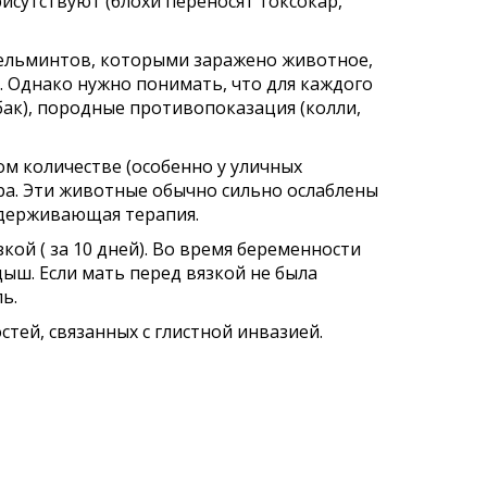
исутствуют (блохи переносят токсокар,
гельминтов, которыми заражено животное,
 Однако нужно понимать, что для каждого
бак), породные противопоказация (колли,
ом количестве (особенно у уличных
а. Эти животные обычно сильно ослаблены
ддерживающая терапия.
ой ( за 10 дней). Во время беременности
дыш. Если мать перед вязкой не была
ь.
тей, связанных с глистной инвазией.