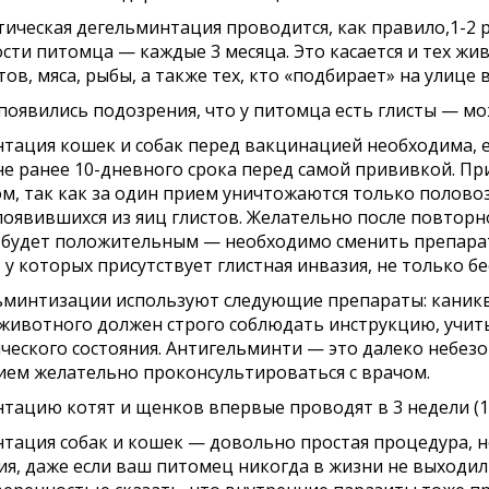
ическая дегельминтация проводится, как правило,1-2 ра
сти питомца — каждые 3 месяца. Это касается и тех жи
ов, мяса, рыбы, а также тех, кто «подбирает» на улице 
с появились подозрения, что у питомца есть глисты — м
тация кошек и собак перед вакцинацией необходима, ес
 не ранее 10-дневного срока перед самой прививкой. П
м, так как за один прием уничтожаются только полово
появившихся из яиц глистов. Желательно после повторн
 будет положительным — необходимо сменить препарат
у которых присутствует глистная инвазия, не только бе
ьминтизации используют следующие препараты: каниква
животного должен строго соблюдать инструкцию, учиты
ческого состояния. Антигельминти — это далеко небез
ем желательно проконсультироваться с врачом.
тацию котят и щенков впервые проводят в 3 недели (1
тация собак и кошек — довольно простая процедура, н
я, даже если ваш питомец никогда в жизни не выходил и