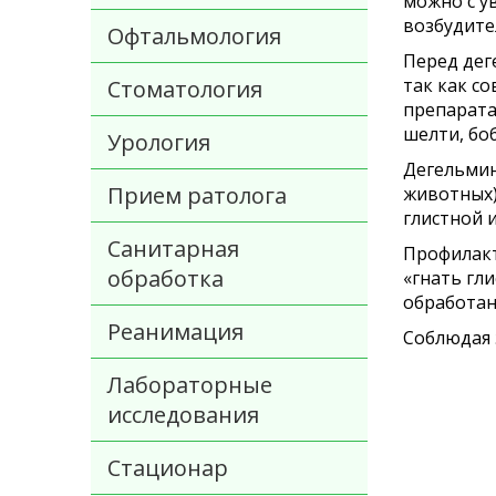
можно с у
возбудите
Офтальмология
Перед дег
так как с
Стоматология
препарата
шелти, бо
Урология
Дегельмин
Прием ратолога
животных)
глистной 
Санитарная
Профилакт
обработка
«гнать гл
обработан
Реанимация
Соблюдая 
Лабораторные
исследования
Стационар