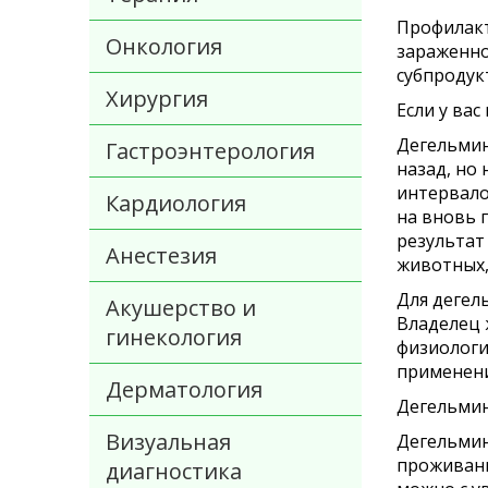
Профилакт
Онкология
зараженно
субпродукт
Хирургия
Если у ва
Дегельмин
Гастроэнтерология
назад, но
интервало
Кардиология
на вновь 
результат
Анестезия
животных, 
Для дегел
Акушерство и
Владелец 
гинекология
физиологи
применени
Дерматология
Дегельмин
Визуальная
Дегельмин
проживани
диагностика