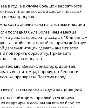
за в год, а в случае большой вероятности
вотных, питание который состоят из сырых
во время прогулок.
ожно сдать анализ кала на глистные инвации.
ли последняя была более, чем 4 месяца
ринято давать препарат дважды с 10-дневным
зрелые особи, повторный же прием действует
ой дегельминтации сделать анализ: если
 и повторить обработку. Прививать
сполезно, но и опасно.
нтел, мильбемакс, эндогард, дронтал.
вать вес питомца, породу, особенности
опасные препараты. Поэтому перед
 месяц), затем перед каждой вакцинацией.
о она необходима при любых условиях
з квартиры. А если вы заметили блох, то