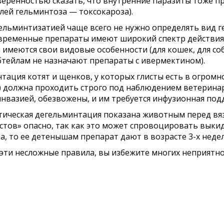
веренностью сказать, что внутренние паразиты тоже пр
лей гельминтоза — токсокароза).
ельминтизатией чаще всего не нужно определять вид 
овременные препараты имеют широкий спектр действия.
 имеются свои видовые особенности (для кошек, для со
бтейлам не назначают препараты с ивермектином).
тация котят и щенков, у которых глисты есть в огромн
 должна проходить строго под наблюдением ветеринар
инвазией, обезвожены, и им требуется инфузионная по
ическая дегельминтация показана животным перед вязк
истов» опасно, так как это может спровоцировать выки
а, то ее детенышам препарат дают в возрасте 3-х недел
эти несложные правила, вы избежите многих неприятнос