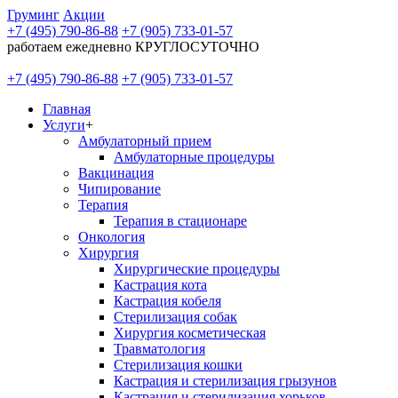
Груминг
Акции
+7 (495) 790-86-88
+7 (905) 733-01-57
работаем ежедневно КРУГЛОСУТОЧНО
+7 (495) 790-86-88
+7 (905) 733-01-57
Главная
Услуги
+
Амбулаторный прием
Амбулаторные процедуры
Вакцинация
Чипирование
Терапия
Терапия в стационаре
Онкология
Хирургия
Хирургические процедуры
Кастрация кота
Кастрация кобеля
Стерилизация собак
Хирургия косметическая
Травматология
Стерилизация кошки
Кастрация и стерилизация грызунов
Кастрация и стерилизация хорьков