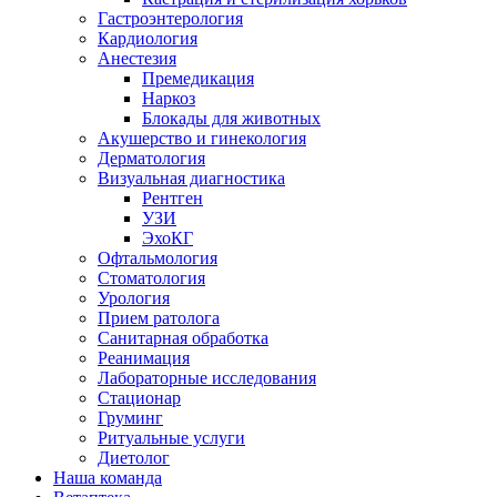
Гастроэнтерология
Кардиология
Анестезия
Премедикация
Наркоз
Блокады для животных
Акушерство и гинекология
Дерматология
Визуальная диагностика
Рентген
УЗИ
ЭхоКГ
Офтальмология
Стоматология
Урология
Прием ратолога
Санитарная обработка
Реанимация
Лабораторные исследования
Стационар
Груминг
Ритуальные услуги
Диетолог
Наша команда