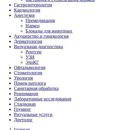
Гастроэнтерология
Кардиология
Анестезия
Премедикация
Наркоз
Блокады для животных
Акушерство и гинекология
Дерматология
Визуальная диагностика
Рентген
УЗИ
ЭхоКГ
Офтальмология
Стоматология
Урология
Прием ратолога
Санитарная обработка
Реанимация
Лабораторные исследования
Стационар
Груминг
Ритуальные услуги
Диетолог
Главная