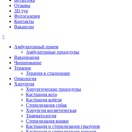
Ветаптека
Отзывы
3D тур
Фотогалерея
Контакты
Вакансии
^
Амбулаторный прием
Амбулаторные процедуры
Вакцинация
Чипирование
Терапия
Терапия в стационаре
Онкология
Хирургия
Хирургические процедуры
Кастрация кота
Кастрация кобеля
Стерилизация собак
Хирургия косметическая
Травматология
Стерилизация кошки
Кастрация и стерилизация грызунов
Кастрация и стерилизация хорьков